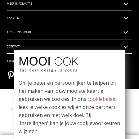
MEER INFORMATIE
Papiersoorten
KAARTEN
Levertijden
Geboortekaartjes
TIPS & INSPIRATIE
Prijsoverzicht
Trouwkaarten zelf ontwerpen
Retouren
Hippe en unieke babynamen
CONTACT
Rouwdrukwerk
Algemene voorwaarden
- Babynamen jongens
Stilgeboren kindje
Privacy verklaring
Wie zijn wij
Social media
- Babynamen meisjes
_
Vragen? Mail ons! team@mooiook.nl
- Babynamen unisex
Bestel een papierwaaier
Pinterest
Pinterest
Zakelijk drukwerk
Bloei mij! Groeipapier tips!
Om je beter en persoonlijker te helpen bij
Contact
Meest gestelde vragen
het maken van jouw mooiste kaartje
gebruiken we cookies. In ons
cookiebeleid
Copyright
|
Contact
|
lees je welke cookies wij en onze partners
ma t/m vr 09.00 - 12.00 u
-
Whatsapp: 06-1980 6980
-
gebruiken en met welk doel. Bij
team@mooiook.nl
'instellingen' kan je jouw cookievoorkeuren
|
© MOOI OOK 2026
|
powered by DRN Cards 2026
wijzigen.