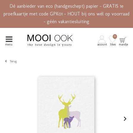
Dé aanbieder van eco (handgeschept) papier - GRATIS 1e
proefkaartje met code GPK01 - HOUT bij ons wél op voorraad
- géén vakantiesluiting
0
menu
account
likes
mandje
Terug